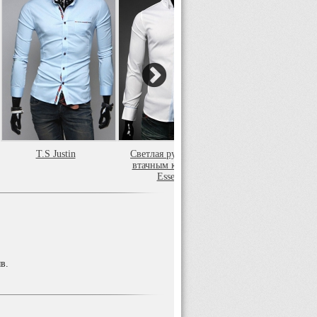
T.S Justin
Светлая рубашка со
Essence
втачным карманом
Essence
в.