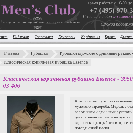
время работы: с 10-00 до
+7 (495) 970-
Посетите наши
магазины 
нцептуальный интернет-магазин мужской одежды
Служба поддерж
етки
Пиджаки
Толстовки
Пуловеры
Кардиганы
Брюки
Джинс
Главная
Рубашки
Рубашки мужские с длинным рукаво
Классическая коричневая рубашка Essence
Классическая коричневая рубашка Essence -
3950
03-406
Классическая рубашка - основной
мужского гардероба. Модель с о
воротником и длинными рукавами
центральную застежку на пугови
вариант как для работы в офисе, та
повседневной носки.