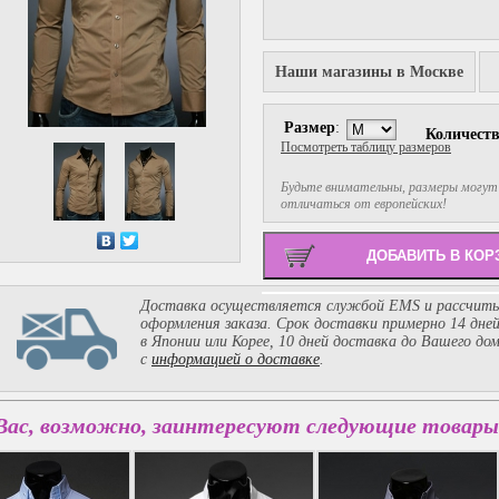
Наши магазины в Москве
Размер
:
Количест
Посмотреть таблицу размеров
Будьте внимательны, размеры могут
отличаться от европейских!
Доставка осуществляется службой EMS и рассчиты
оформления заказа. Срок доставки примерно 14 дне
в Японии или Корее, 10 дней доставка до Вашего до
с
информацией о доставке
.
Вас, возможно, заинтересуют следующие товары