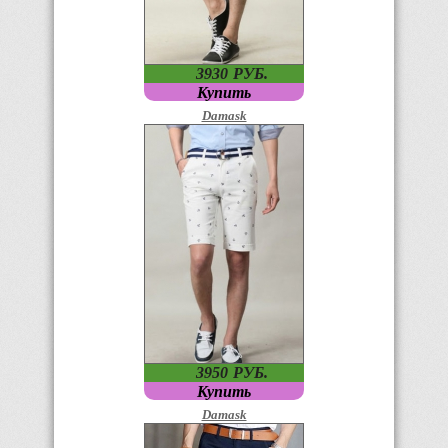
3930
P
УБ.
Купить
Damask
3950
P
УБ.
Купить
Damask