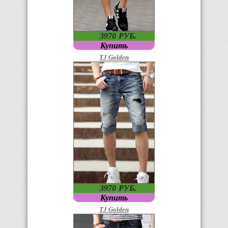
3970
P
УБ.
Купить
TJ Golden
3970
P
УБ.
Купить
TJ Golden