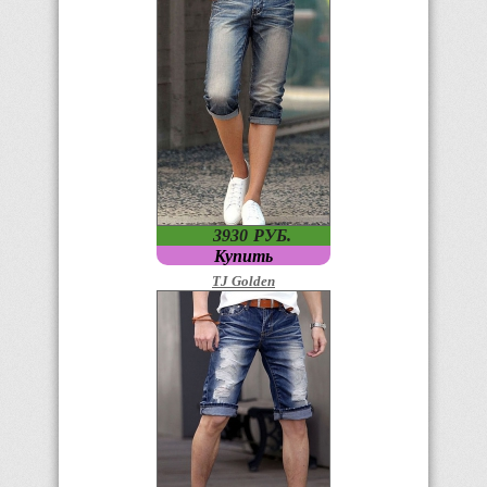
3930
P
УБ.
Купить
TJ Golden