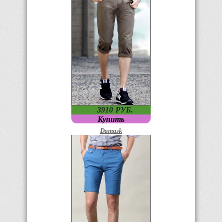
3910
P
УБ.
Купить
Damask