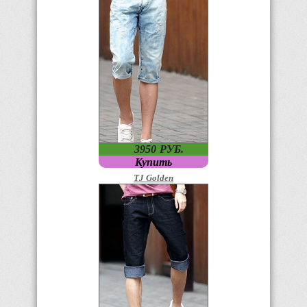
3950
P
УБ.
Купить
TJ Golden