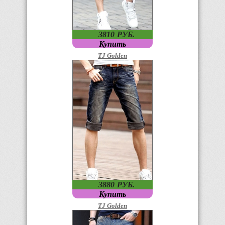
3810
P
УБ.
Купить
TJ Golden
3880
P
УБ.
Купить
TJ Golden