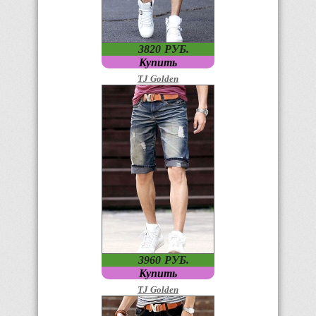
3820
P
УБ.
Купить
TJ Golden
3960
P
УБ.
Купить
TJ Golden