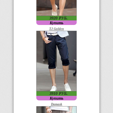
3920
P
УБ.
Купить
TJ Golden
3910
P
УБ.
Купить
Damask