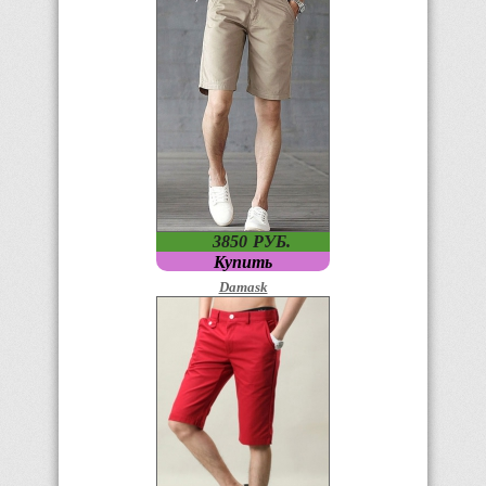
3850
P
УБ.
Купить
Damask