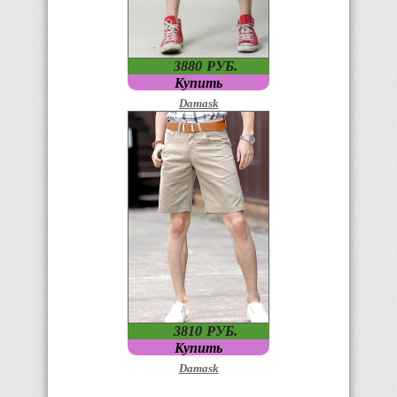
3880
P
УБ.
Купить
Damask
3810
P
УБ.
Купить
Damask