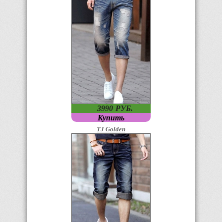
3990
P
УБ.
Купить
TJ Golden