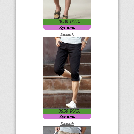
3930
P
УБ.
Купить
Damask
3950
P
УБ.
Купить
Damask