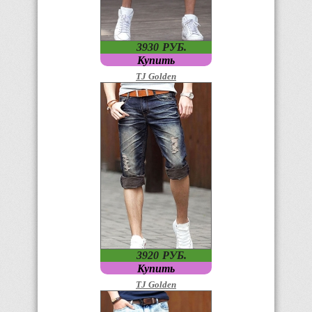
3930
P
УБ.
Купить
TJ Golden
3920
P
УБ.
Купить
TJ Golden