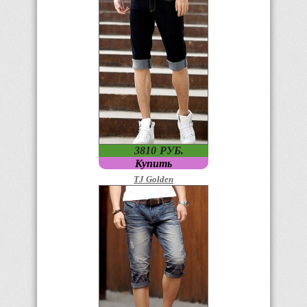
3810
P
УБ.
Купить
TJ Golden