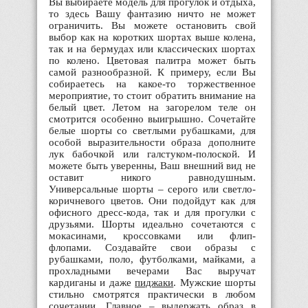
Вы выбираете модель для прогулок и отдыха,
то здесь Вашу фантазию ничто не может
ограничить. Вы можете остановить свой
выбор как на коротких шортах выше колена,
так и на бермудах или классических шортах
по колено. Цветовая палитра может быть
самой разнообразной. К примеру, если Вы
собираетесь на какое-то торжественное
мероприятие, то стоит обратить внимание на
белый цвет. Летом на загорелом теле он
смотрится особенно выигрышно. Сочетайте
белые шорты со светлыми рубашками, для
особой выразительности образа дополните
лук бабочкой или галстуком-полоской. И
можете быть уверенны, Ваш внешний вид не
оставит никого равнодушным.
Универсальные шорты – серого или светло-
коричневого цветов. Они подойдут как для
офисного дресс-кода, так и для прогулки с
друзьями. Шорты идеально сочетаются с
мокасинами, кроссовками или флип-
флопами. Создавайте свои образы с
рубашками, поло, футболками, майками, а
прохладными вечерами Вас выручат
кардиганы и даже
пиджаки
. Мужские шорты
стильно смотрятся практически в любом
сочетании. Главное – выдержать образ в