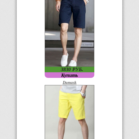
3830
P
УБ.
Купить
Damask