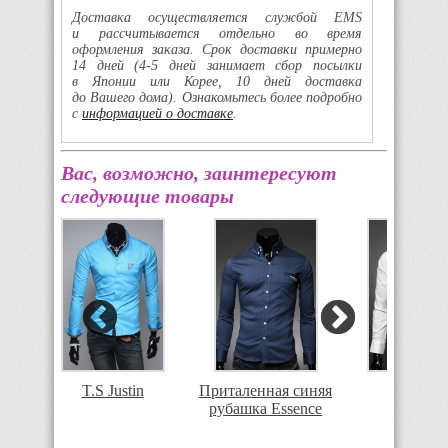
Доставка осуществляется службой EMS
и рассчитывается отдельно во время
оформления заказа. Срок доставки примерно
14 дней
(4-5
дней занимает сбор посылки
в Японии или Корее, 10 дней доставка
до Вашего дома). Ознакомьтесь более подробно
с
информацией о доставке
.
Вас, возможно, заинтересуют
следующие товары
ая
T.S Justin
Приталенная синяя
Essence
рубашка Essence
.S