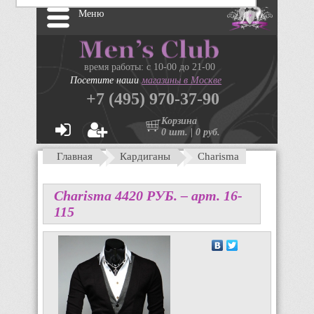
Меню
время работы: с 10-00 до 21-00
Посетите наши
магазины в Москве
+7 (495) 970-37-90
Корзина
0 шт. | 0 руб.
Главная
Кардиганы
Charisma
Charisma
4420
P
УБ.
– арт. 16-
115