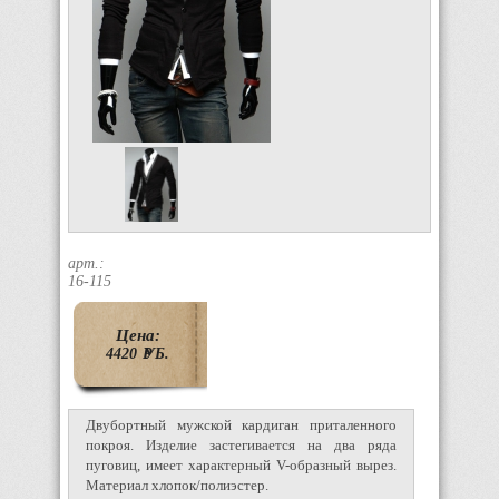
арт.:
16-115
Цена:
4420
P
УБ.
Двубортный мужской кардиган приталенного
покроя. Изделие застегивается на два ряда
пуговиц, имеет характерный V-образный вырез.
Материал хлопок/полиэстер.