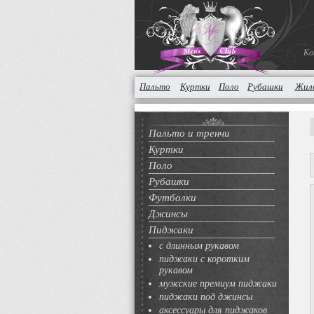
Ко
Пальто
Куртки
Поло
Рубашки
Жил
Пальто и тренчи
Куртки
Поло
Рубашки
Футболки
Джинсы
Пиджаки
с длинным рукавом
пиджаки с коротким
рукавом
мужские премиум пиджаки
пиджаки под джинсы
аксессуары для пиджаков