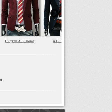
Пиджак A.C. Home
A.C. Home
Темно-синий му
пиджак A.C. H
в.