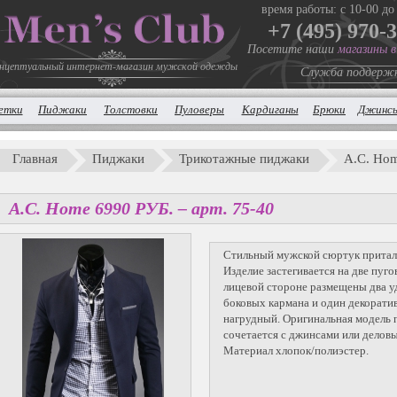
время работы: с 10-00 до
+7 (495) 970-
Посетите наши
магазины 
нцептуальный интернет-магазин мужской одежды
Служба поддерж
етки
Пиджаки
Толстовки
Пуловеры
Кардиганы
Брюки
Джинс
Главная
Пиджаки
Трикотажные пиджаки
A.C. Ho
A.C. Home
6990
P
УБ.
– арт. 75-40
Стильный мужской сюртук притал
Изделие застегивается на две пуго
лицевой стороне размещены два 
боковых кармана и один декорати
нагрудный. Оригинальная модель 
сочетается с джинсами или делов
Материал хлопок/полиэстер.