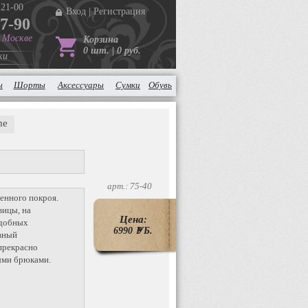
 21-00
Вход
|
Регистрация
37-90
в Москве
Корзина
0 шт. | 0 руб.
ки
ы
Шорты
Аксессуары
Сумки
Обувь
me
арт.: 75-40
енного покроя.
вицы, на
Цена:
удобных
6990
P
УБ.
вный
прекрасно
ыми брюками.