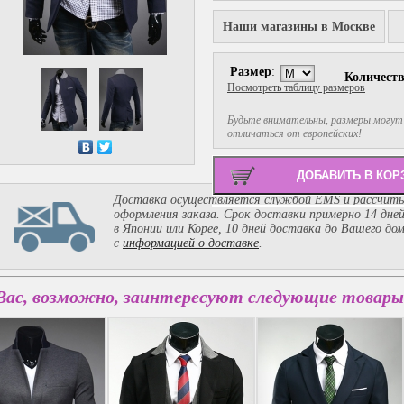
Наши магазины в Москве
Размер
:
Количест
Посмотреть таблицу размеров
Будьте внимательны, размеры могут
отличаться от европейских!
Доставка осуществляется службой EMS и рассчиты
оформления заказа. Срок доставки примерно 14 дне
в Японии или Корее, 10 дней доставка до Вашего до
с
информацией о доставке
.
Вас, возможно, заинтересуют следующие товары