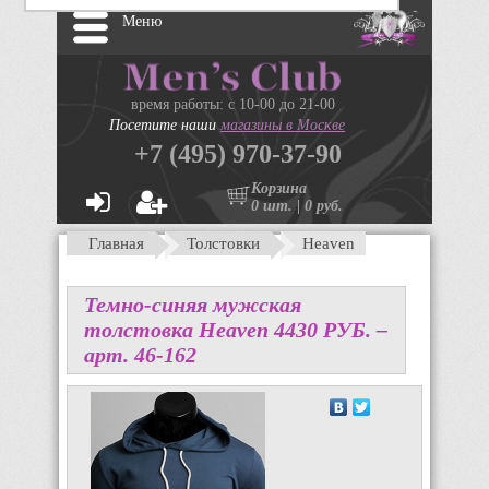
Меню
время работы: с 10-00 до 21-00
Посетите наши
магазины в Москве
+7 (495) 970-37-90
Корзина
0 шт. | 0 руб.
Главная
Толстовки
Heaven
Темно-синяя мужская
толстовка Heaven
4430
P
УБ.
–
арт. 46-162