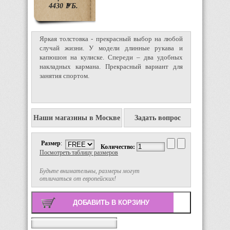
4430
P
УБ.
Яркая толстовка - прекрасный выбор на любой
случай жизни. У модели длинные рукава и
капюшон на кулиске. Спереди – два удобных
накладных кармана. Прекрасный вариант для
занятия спортом.
Наши магазины в Москве
Задать вопрос
Размер
:
Количество:
Посмотреть таблицу размеров
Будьте внимательны, размеры могут
отличаться от европейских!
Поиск