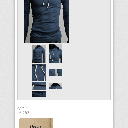
арт.:
46-162
Цена: