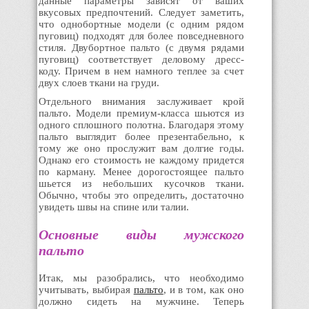
данные параметры зависят от ваших
вкусовых предпочтений. Следует заметить,
что однобортные модели (с одним рядом
пуговиц) подходят для более повседневного
стиля. Двубортное пальто (с двумя рядами
пуговиц) соответствует деловому дресс-
коду. Причем в нем намного теплее за счет
двух слоев ткани на груди.
Отдельного внимания заслуживает крой
пальто. Модели премиум-класса шьются из
одного сплошного полотна. Благодаря этому
пальто выглядит более презентабельно, к
тому же оно прослужит вам долгие годы.
Однако его стоимость не каждому придется
по карману. Менее дорогостоящее пальто
шьется из небольших кусочков ткани.
Обычно, чтобы это определить, достаточно
увидеть швы на спине или талии.
Основные виды мужского
пальто
Итак, мы разобрались, что необходимо
учитывать, выбирая
пальто
, и в том, как оно
должно сидеть на мужчине. Теперь