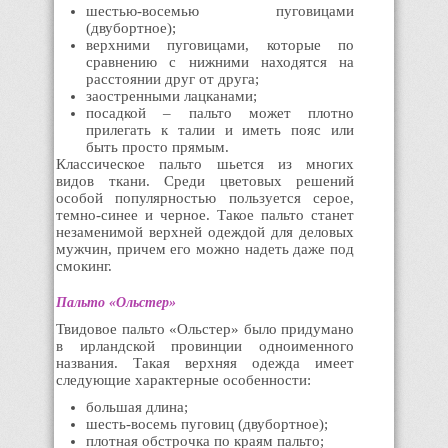
шестью-восемью пуговицами
(двубортное);
верхними пуговицами, которые по
сравнению с нижними находятся на
расстоянии друг от друга;
заостренными лацканами;
посадкой – пальто может плотно
прилегать к талии и иметь пояс или
быть просто прямым.
Классическое пальто шьется из многих
видов ткани. Среди цветовых решений
особой популярностью пользуется серое,
темно-синее и черное. Такое пальто станет
незаменимой верхней одеждой для деловых
мужчин, причем его можно надеть даже под
смокинг.
Пальто «Ольстер»
Твидовое пальто «Ольстер» было придумано
в ирландской провинции одноименного
названия. Такая верхняя одежда имеет
следующие характерные особенности:
большая длина;
шесть-восемь пуговиц (двубортное);
плотная обстрочка по краям пальто;