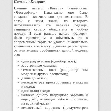
Пальто «Коверт»
Внешне пальто «Коверт» напоминает
«Честерфилд». Изначально оно было
создано исключительно для охотников. В
связи с этим ткань, из которого
изготавливалась эта верхняя одежда,
защищала своего обладателя в любую
погоду. И если раньше пальто «Коверт»
было громоздким и объемным, то в
современном варианте удалось значительно
уменьшить его массу. Давайте рассмотрим
отличительные особенности данной модели,
это:
один ряд пуговиц (однобортное);
заостренные лацканы;
темно-зеленый цвет (распространены
модели и других расцветок);
длина до колен;
несколько раз простроченные манжеты
и подол;
один шлиц сзади;
наличие одного нагрудного кармана и
еще двух, имеющих небольшой уклон,
на верхней части;
вельветовый воротник (предусмотрен