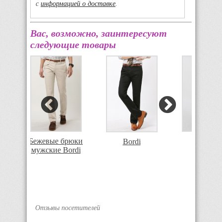
с
информацией о доставке
.
Вас, возможно, заинтересуют
следующие товары
Бежевые брюки
Bordi
евые
Bordi
мужские Bordi
i
Отзывы посетителей