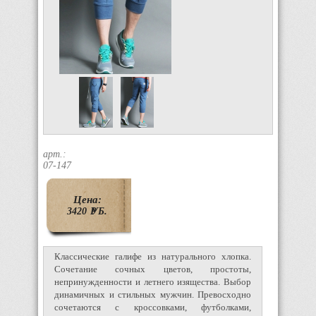
арт.:
07-147
Цена:
3420
P
УБ.
Классические галифе из натурального хлопка.
Сочетание сочных цветов, простоты,
непринужденности и летнего изящества. Выбор
динамичных и стильных мужчин. Превосходно
сочетаются с кроссовками, футболками,