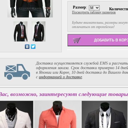
Размер
:
Количест
Посмотреть таблицу размеров
Будьте внимательны, размеры могут
отличаться от европейских!
Доставка осуществляется службой EMS и рассчиты
оформления заказа. Срок доставки примерно 14 дне
в Японии или Корее, 10 дней доставка до Вашего до
с
информацией о доставке
.
Вас, возможно, заинтересуют следующие товары