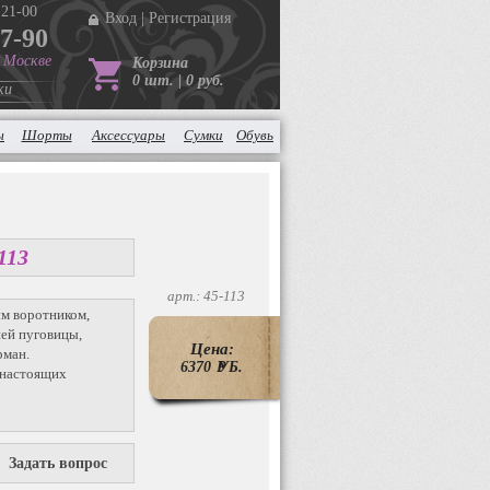
 21-00
Вход
|
Регистрация
37-90
в Москве
Корзина
0 шт. | 0 руб.
ки
ы
Шорты
Аксессуары
Сумки
Обувь
113
арт.: 45-113
м воротником,
ней пуговицы,
Цена:
рман.
6370
P
УБ.
 настоящих
Задать вопрос