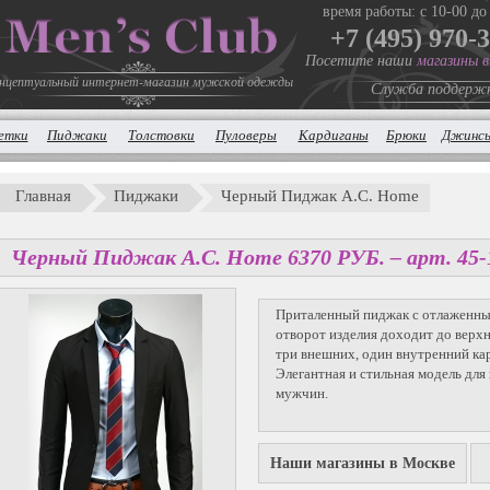
время работы: с 10-00 до
+7 (495) 970-
Посетите наши
магазины 
нцептуальный интернет-магазин мужской одежды
Служба поддерж
етки
Пиджаки
Толстовки
Пуловеры
Кардиганы
Брюки
Джинс
Главная
Пиджаки
Черный Пиджак A.C. Home
Черный Пиджак A.C. Home
6370
P
УБ.
– арт. 45-
Приталенный пиджак с отлаженны
отворот изделия доходит до верх
три внешних, один внутренний ка
Элегантная и стильная модель для
мужчин.
Наши магазины в Москве