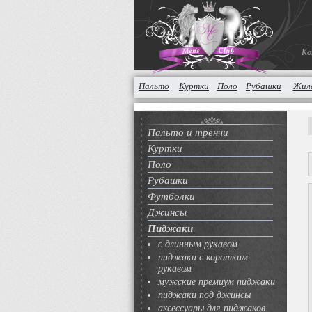
Ко
Пальто
Куртки
Поло
Рубашки
Жил
Пальто и тренчи
Куртки
Поло
Рубашки
Футболки
Джинсы
Пиджаки
с длинным рукавом
пиджаки с коротким
рукавом
мужские премиум пиджаки
пиджаки под джинсы
аксессуары для пиджаков