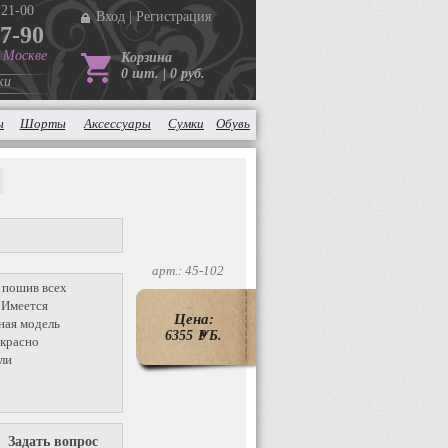
 21-00
Вход
|
Регистрация
37-90
в Москве
Корзина
0 шт. | 0 руб.
ки
ы
Шорты
Аксессуары
Сумки
Обувь
арт.: 45-102
 пошив всех
 Имеется
Цена:
ная модель
6355
P
УБ.
красно
ли
Задать вопрос