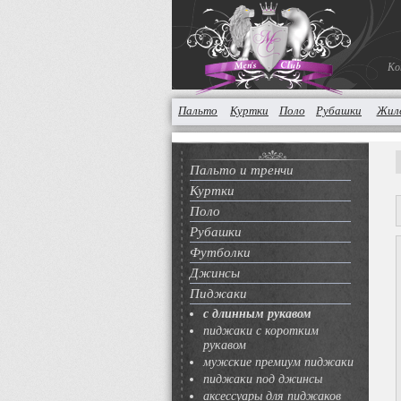
Ко
Пальто
Куртки
Поло
Рубашки
Жил
Пальто и тренчи
Куртки
Поло
Рубашки
Футболки
Джинсы
Пиджаки
с длинным рукавом
пиджаки с коротким
рукавом
мужские премиум пиджаки
пиджаки под джинсы
аксессуары для пиджаков