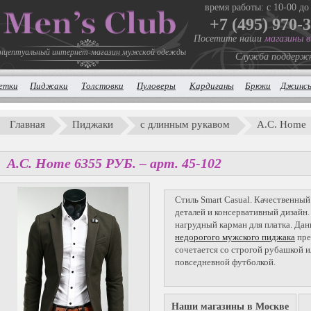
время работы: с 10-00 до
+7 (495) 970-
Посетите наши
магазины 
нцептуальный интернет-магазин мужской одежды
Служба поддерж
етки
Пиджаки
Толстовки
Пуловеры
Кардиганы
Брюки
Джинс
Главная
Пиджаки
с длинным рукавом
A.C. Home
A.C. Home
6355
P
УБ.
– арт. 45-102
Стиль Smart Casual. Качественный
деталей и консервативный дизайн.
нагрудный карман для платка. Дан
недорогого мужского пиджака
пре
сочетается со строгой рубашкой и
повседневной футболкой.
Наши магазины в Москве