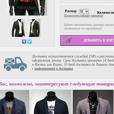
Размер
:
Количест
Посмотреть таблицу размеров
Будьте внимательны, размеры могут
отличаться от европейских!
Доставка осуществляется службой EMS и рассчиты
оформления заказа. Срок доставки примерно 14 дне
в Японии или Корее, 10 дней доставка до Вашего до
с
информацией о доставке
.
Вас, возможно, заинтересуют следующие товары