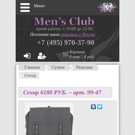
Меню
время работы: с 10-00 до 21-00
Посетите наши
магазины в Москве
+7 (495) 970-37-90
Корзина
0 шт. | 0 руб.
Главная
Сумки
Рюкзаки
Croup
Croup
6180
P
УБ.
– арт. 99-47