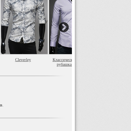
Cleverley
Классическая светлая
Стильная рубаш
рубашка Essence
коротким рука
Cleverley
в.