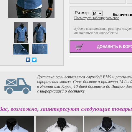
Размер
:
Количест
Посмотреть таблицу размеров
Будьте внимательны, размеры могут
отличаться от европейских!
Доставка осуществляется службой EMS и рассчиты
оформления заказа. Срок доставки примерно 14 дне
в Японии или Корее, 10 дней доставка до Вашего до
с
информацией о доставке
.
Вас, возможно, заинтересуют следующие товары