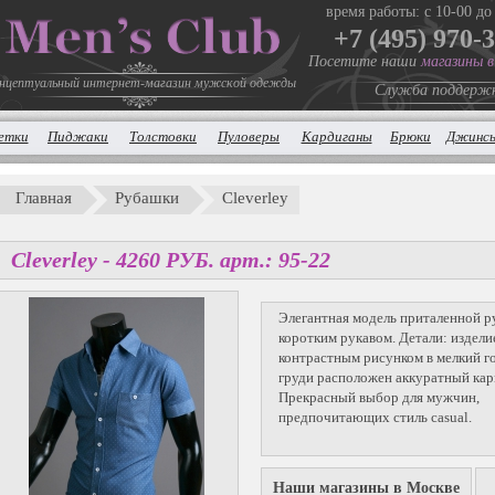
время работы: с 10-00 до
+7 (495) 970-
Посетите наши
магазины 
нцептуальный интернет-магазин мужской одежды
Служба поддерж
етки
Пиджаки
Толстовки
Пуловеры
Кардиганы
Брюки
Джинс
Главная
Рубашки
Cleverley
Cleverley -
4260
P
УБ.
арт.: 95-22
Элегантная модель приталенной р
коротким рукавом. Детали: издел
контрастным рисунком в мелкий г
груди расположен аккуратный ка
Прекрасный выбор для мужчин,
предпочитающих стиль casual.
Наши магазины в Москве