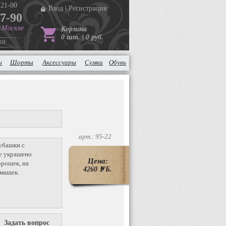
 21-00
Вход
|
Регистрация
37-90
в Москве
Корзина
0 шт. | 0 руб.
ки
ы
Шорты
Аксессуары
Сумки
Обувь
арт.: 95-22
убашки с
ие украшено
Цена:
орошек, на
4260
P
УБ.
рмашек.
Задать вопрос