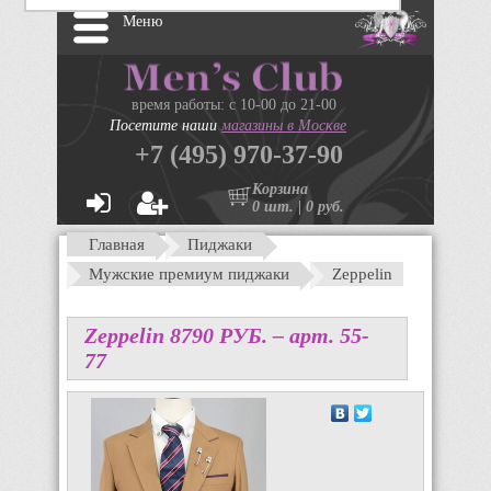
Меню
время работы: с 10-00 до 21-00
Посетите наши
магазины в Москве
+7 (495) 970-37-90
Корзина
0 шт. | 0 руб.
Главная
Пиджаки
Мужские премиум пиджаки
Zeppelin
Zeppelin
8790
P
УБ.
– арт. 55-
77