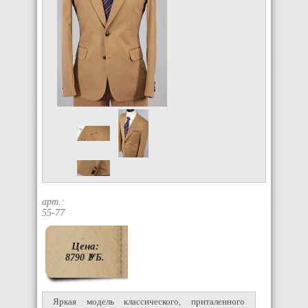
арт.:
55-77
Цена:
8790
P
УБ.
Яркая модель классического, приталенного