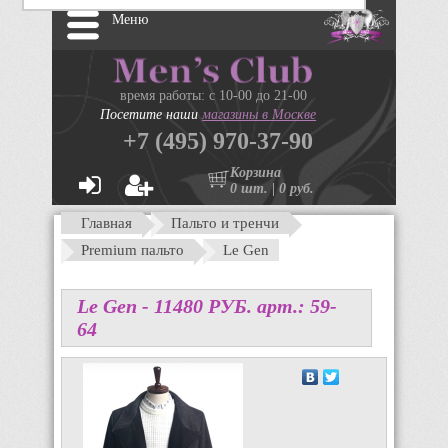
Меню
время работы: с 10-00 до 21-00
Посетите наши
магазины в Москве
+7 (495) 970-37-90
Корзина
0 шт. | 0 руб.
Главная
Пальто и тренчи
Premium пальто
Le Gen
Le Gen -
11480
P
УБ.
арт.: 59-
64