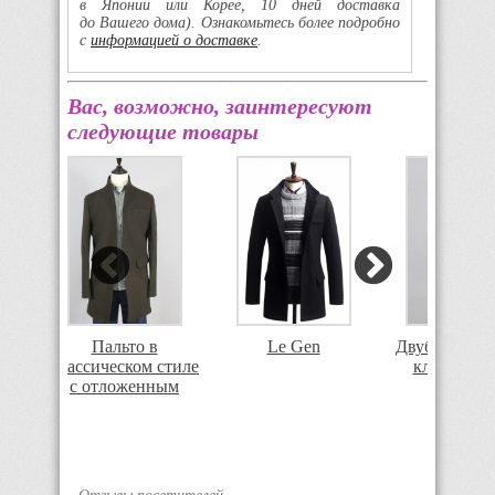
в Японии или Корее, 10 дней доставка
до Вашего дома). Ознакомьтесь более подробно
с
информацией о доставке
.
Вас, возможно, заинтересуют
следующие товары
Le Gen
е
Пальто в
Двубортное 
то
классическом стиле
классичес
Le
с отложенным
воротником