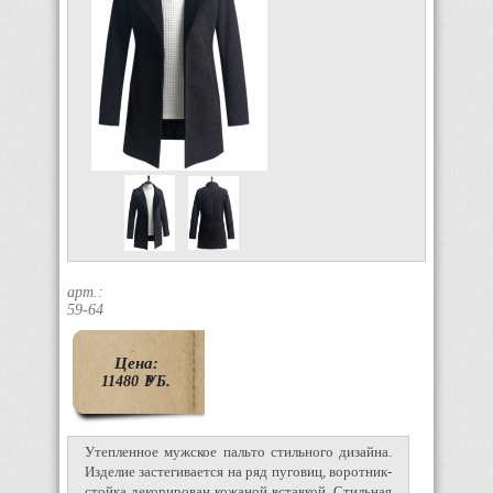
арт.:
59-64
Цена:
11480
P
УБ.
Утепленное мужское пальто стильного дизайна.
Изделие застегивается на ряд пуговиц, воротник-
стойка декорирован кожаной вставкой. Стильная