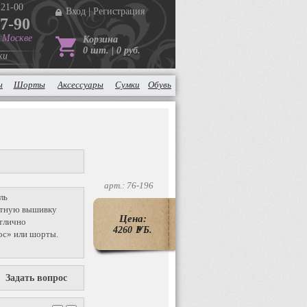
 21-00
Вход
|
Регистрация
37-90
в Москве
Корзина
0 шт. | 0 руб.
ки
ы
Шорты
Аксессуары
Сумки
Обувь
арт.: 76-196
ль
астную вышивку
Цена:
Отлично
4260
P
УБ.
ос» или шорты.
Задать вопрос