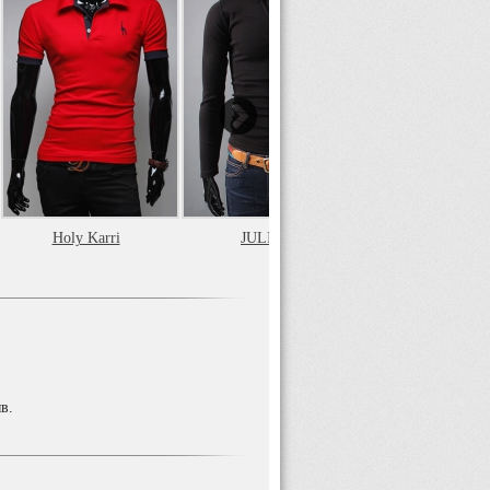
Holy Karri
JULIUS
Holy Karri
в.