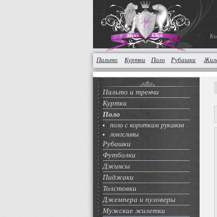
Ко
Пальто
Куртки
Поло
Рубашки
Жил
Пальто и тренчи
Куртки
Поло
поло с коротким рукавом
лонгсливы
Рубашки
Футболки
Джинсы
Пиджаки
Толстовки
Джемпера и пуловеры
Мужские жилетки