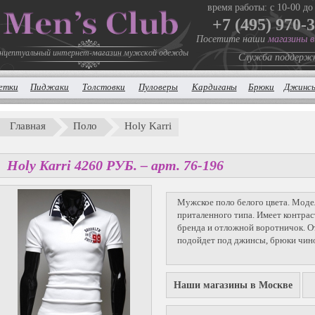
время работы: с 10-00 до
+7 (495) 970-
Посетите наши
магазины 
нцептуальный интернет-магазин мужской одежды
Служба поддерж
етки
Пиджаки
Толстовки
Пуловеры
Кардиганы
Брюки
Джинс
Главная
Поло
Holy Karri
Holy Karri
4260
P
УБ.
– арт. 76-196
Мужское поло белого цвета. Моде
приталенного типа. Имеет контр
бренда и отложной воротничок. 
подойдет под джинсы, брюки чин
Наши магазины в Москве