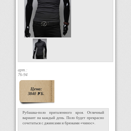
арт.:
76-94
Цена:
3840
P
УБ.
Рубашка-поло приталенного кроя. Отличный
вариант на каждый день. Поло будет прекрасно
сочетаться с джинсами и брюками «чинос».