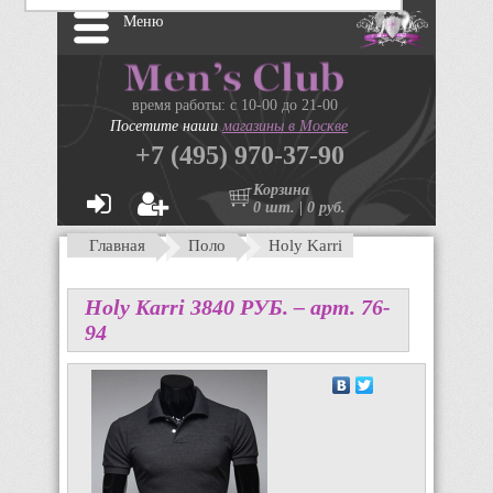
Меню
время работы: с 10-00 до 21-00
Посетите наши
магазины в Москве
+7 (495) 970-37-90
Корзина
0 шт. | 0 руб.
Главная
Поло
Holy Karri
Holy Karri
3840
P
УБ.
– арт. 76-
94