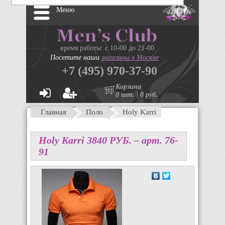
Меню
время работы: с 10-00 до 21-00
Посетите наши
магазины в Москве
+7 (495) 970-37-90
Корзина
0 шт. | 0 руб.
Главная
Поло
Holy Karri
Holy Karri
3840
P
УБ.
– арт. 76-
91