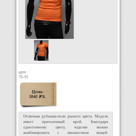
арт.:
76-91
Цена:
3840
P
УБ.
Отличная рубашка-поло рыжего цвета. Модель
имеет приталенный крой. Благодаря
однотонному цвету, изделие можно
комбинировать с множеством вещей.