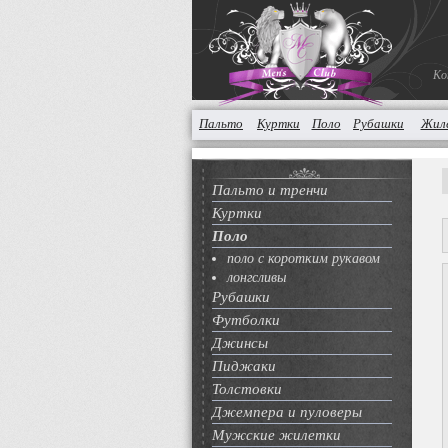
Ко
Пальто
Куртки
Поло
Рубашки
Жил
Пальто и тренчи
Куртки
Поло
поло с коротким рукавом
лонгсливы
Рубашки
Футболки
Джинсы
Пиджаки
Толстовки
Джемпера и пуловеры
Мужские жилетки