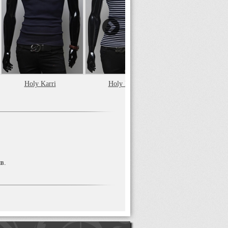
Holy Karri
Holy Karri
JULIUS
в.