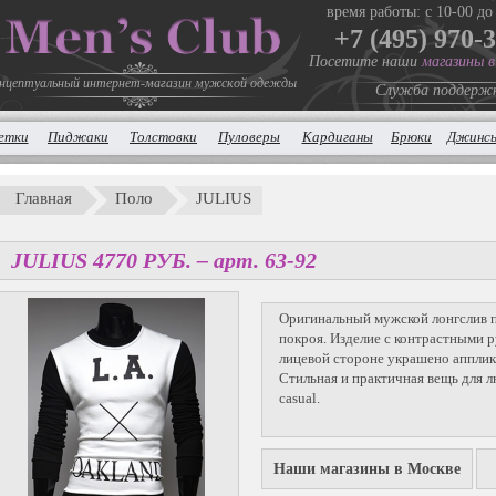
время работы: с 10-00 до
+7 (495) 970-
Посетите наши
магазины 
нцептуальный интернет-магазин мужской одежды
Служба поддерж
етки
Пиджаки
Толстовки
Пуловеры
Кардиганы
Брюки
Джинс
Главная
Поло
JULIUS
JULIUS
4770
P
УБ.
– арт. 63-92
Оригинальный мужской лонгслив 
покроя. Изделие с контрастными р
лицевой стороне украшено апплик
Стильная и практичная вещь для 
casual.
Наши магазины в Москве