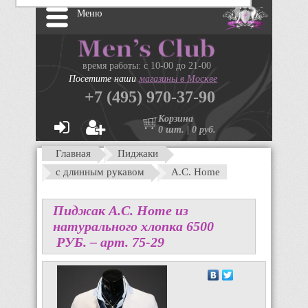
Меню
время работы: с 10-00 до 21-00
Посетите наши
магазины в Москве
+7 (495) 970-37-90
Корзина
0 шт. | 0 руб.
Главная
Пиджаки
с длинным рукавом
A.C. Home
Пиджак A.C. Home из
натурального хлопка
6500
P
УБ.
– арт. 75-29