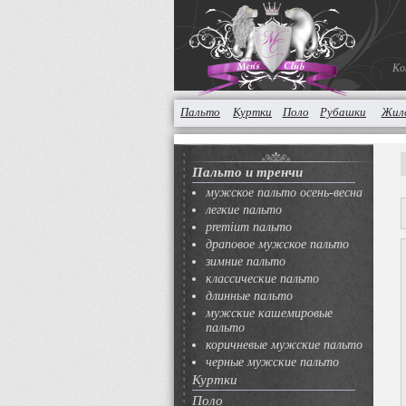
Ко
Пальто
Куртки
Поло
Рубашки
Жил
Пальто и тренчи
мужское пальто осень-весна
легкие пальто
premium пальто
драповое мужское пальто
зимние пальто
классические пальто
длинные пальто
мужские кашемировые
пальто
коричневые мужские пальто
черные мужские пальто
Куртки
Поло