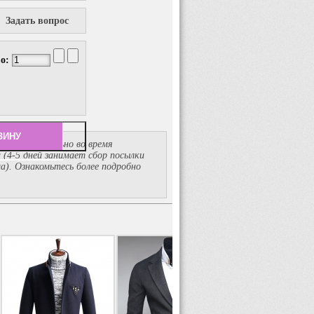
Задать вопрос
во:
вается отдельно во время
й
(4-5
дней занимает сбор посылки
ма). Ознакомьтесь более подробно