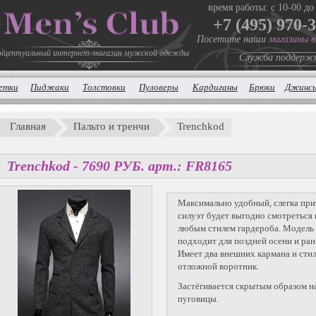
время работы: с 10-00 до
+7 (495) 970-
Посетите наши
магазины 
нцептуальный интернет-магазин мужской одежды
Служба поддерж
етки
Пиджаки
Толстовки
Пуловеры
Кардиганы
Брюки
Джинс
Главная
Пальто и тренчи
Trenchkod
Trenchkod -
7690
P
УБ.
арт.: FR8165
Максимально удобный, слегка пр
силуэт будет выгодно смотреться 
любым стилем гардероба. Модель
подходит для поздней осени и ран
Имеет два внешних кармана и сти
отложной воротник.
Застёгивается скрытым образом н
пуговицы.