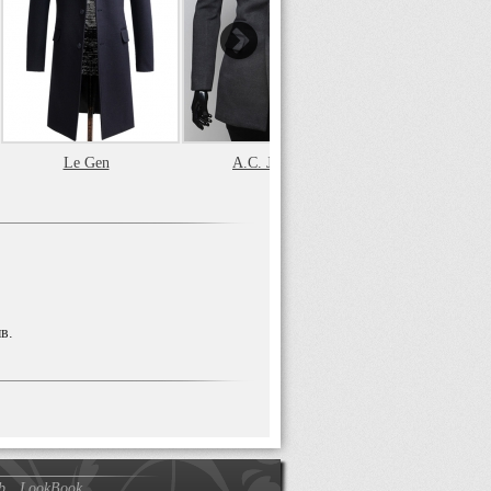
Le Gen
A.C. Justin
Le Gen
в.
b
LookBook