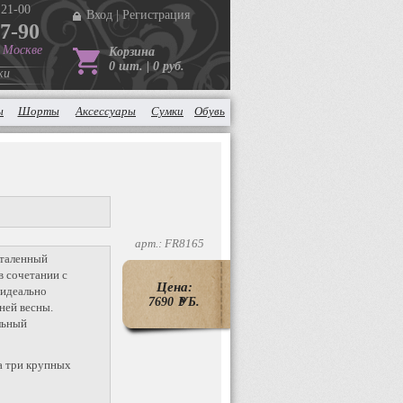
 21-00
Вход
|
Регистрация
37-90
в Москве
Корзина
0 шт. | 0 руб.
ки
ы
Шорты
Аксессуары
Сумки
Обувь
арт.: FR8165
италенный
в сочетании с
Цена:
 идеально
7690
P
УБ.
ней весны.
льный
а три крупных