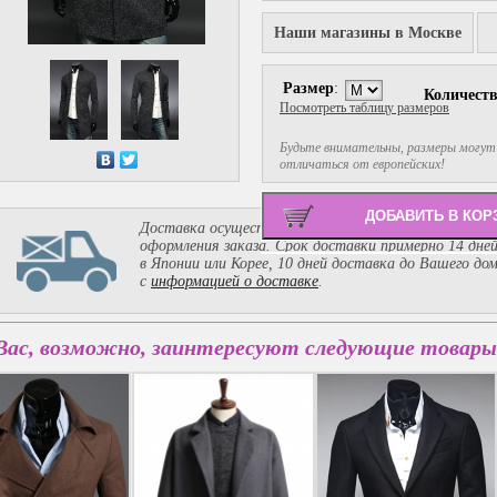
Наши магазины в Москве
Размер
:
Количест
Посмотреть таблицу размеров
Будьте внимательны, размеры могут
отличаться от европейских!
Доставка осуществляется службой EMS и рассчиты
оформления заказа. Срок доставки примерно 14 дне
в Японии или Корее, 10 дней доставка до Вашего до
с
информацией о доставке
.
Вас, возможно, заинтересуют следующие товары