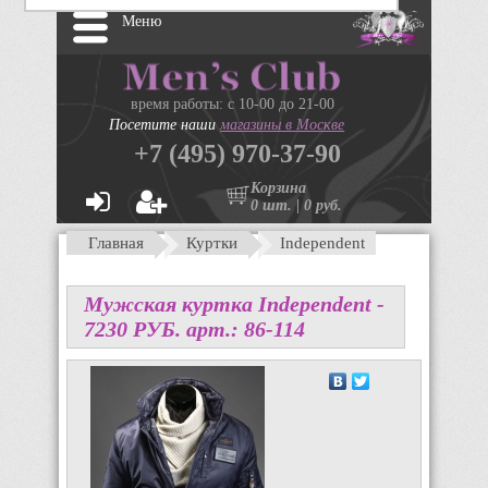
Меню
время работы: с 10-00 до 21-00
Посетите наши
магазины в Москве
+7 (495) 970-37-90
Корзина
0 шт. | 0 руб.
Главная
Куртки
Independent
Мужская куртка Independent -
7230
P
УБ.
арт.: 86-114