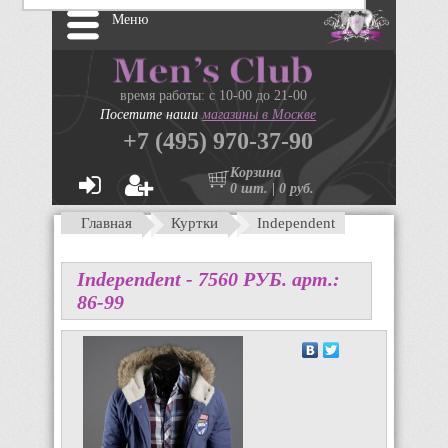
Меню
время работы: с 10-00 до 21-00
Посетите наши
магазины в Москве
+7 (495) 970-37-90
Корзина
0 шт. | 0 руб.
Главная
Куртки
Independent
Independent -
7560
P
УБ.
арт.:
86-99