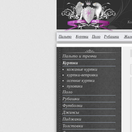
Ко
Пальто
Куртки
Поло
Рубашки
Жил
Пальто и тренчи
Куртки
кожаные куртки
куртки-ветровки
осенние куртки
пуховики
Поло
Рубашки
Футболки
Джинсы
Пиджаки
Толстовки