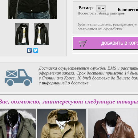
Размер
:
Количест
Посмотреть таблицу размеров
Будьте внимательны, размеры могут
отличаться от европейских!
Доставка осуществляется службой EMS и рассчиты
оформления заказа. Срок доставки примерно 14 дне
в Японии или Корее, 10 дней доставка до Вашего до
с
информацией о доставке
.
Вас, возможно, заинтересуют следующие товары