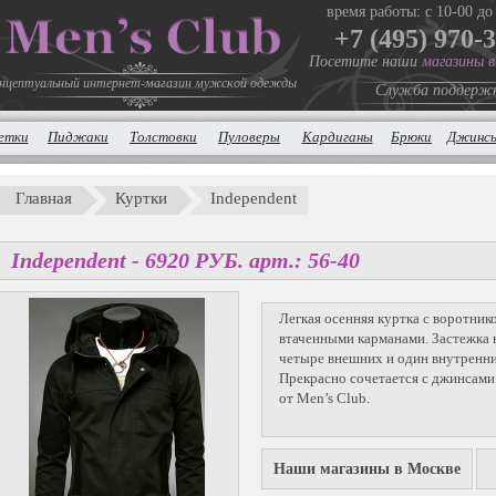
время работы: с 10-00 до
+7 (495) 970-
Посетите наши
магазины 
нцептуальный интернет-магазин мужской одежды
Служба поддерж
етки
Пиджаки
Толстовки
Пуловеры
Кардиганы
Брюки
Джинс
Главная
Куртки
Independent
Independent -
6920
P
УБ.
арт.: 56-40
Легкая осенняя куртка с воротник
втаченными карманами. Застежка 
четыре внешних и один внутренни
Прекрасно сочетается с джинсам
от Men’s Club.
Наши магазины в Москве