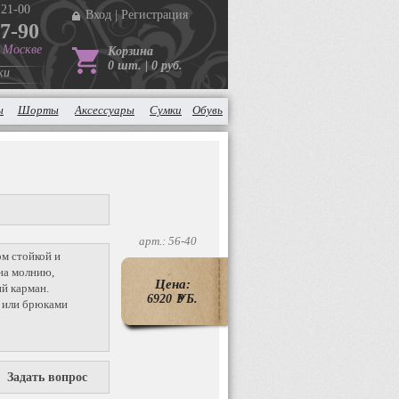
 21-00
Вход
|
Регистрация
37-90
в Москве
Корзина
0 шт. | 0 руб.
ки
ы
Шорты
Аксессуары
Сумки
Обувь
арт.: 56-40
ом стойкой и
на молнию,
Цена:
й карман.
6920
P
УБ.
и или брюками
Задать вопрос