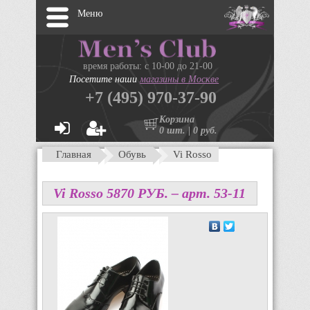
Меню
время работы: с 10-00 до 21-00
Посетите наши
магазины в Москве
+7 (495) 970-37-90
Корзина
0 шт. | 0 руб.
Главная
Обувь
Vi Rosso
Vi Rosso
5870
P
УБ.
– арт. 53-11