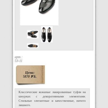
арт.:
53-11
Цена:
5870
P
УБ.
Классические кожаные лакированные туфли на
шнурках с декоративными элементами.
Стильные элегантные и качественные, ничего
лишнего.