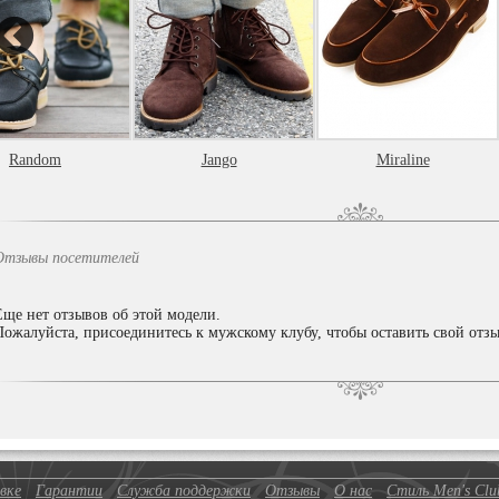
Random
Jango
Miraline
Отзывы посетителей
Еще нет отзывов об этой модели.
Пожалуйста, присоединитесь к мужскому клубу, чтобы оставить свой отзы
вке
Гарантии
Служба поддержки
Отзывы
О нас
Стиль Men's Clu