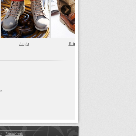
Jango
Brioni
Jango
в.
b
LookBook