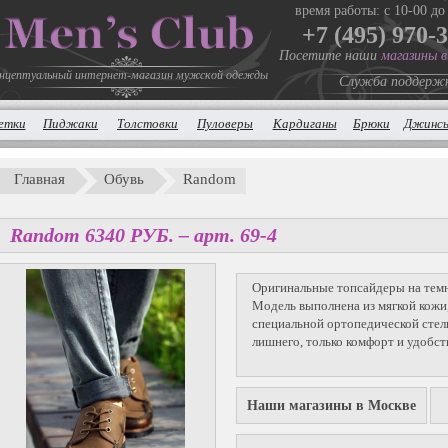
время работы: с 10-00 до
+7 (495) 970-
Посетите наши
магазины 
нцептуальный интернет-магазин мужской одежды
Служба поддерж
етки
Пиджаки
Толстовки
Пуловеры
Кардиганы
Брюки
Джинс
Главная
Обувь
Random
Random
6340
P
УБ.
– арт. 69-4
Оригинальные топсайдеры на тем
Модель выполнена из мягкой кожи
специальной ортопедической стел
лишнего, только комфорт и удобст
Наши магазины в Москве