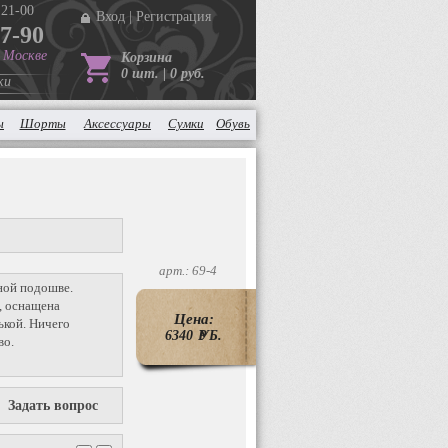
 21-00
Вход
|
Регистрация
37-90
в Москве
Корзина
0 шт. | 0 руб.
ки
ы
Шорты
Аксессуары
Сумки
Обувь
арт.: 69-4
ной подошве.
, оснащена
Цена:
ькой. Ничего
6340
P
УБ.
во.
Задать вопрос