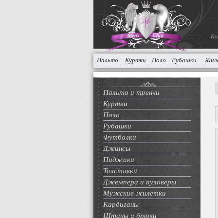
Ко
Пальто
Куртки
Поло
Рубашки
Жил
Пальто и тренчи
Куртки
Поло
Рубашки
Футболки
Джинсы
Пиджаки
Толстовки
Джемпера и пуловеры
Мужские жилетки
Кардиганы
Штаны и брюки