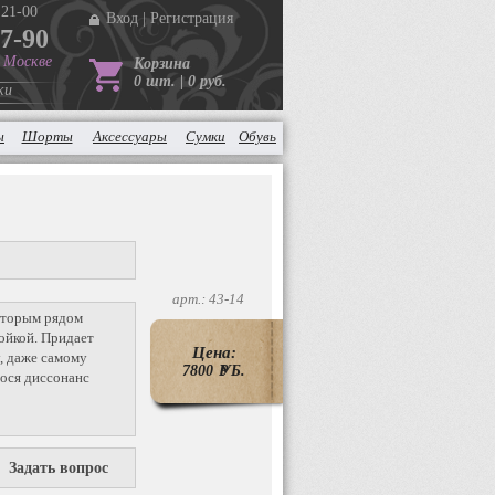
 21-00
Вход
|
Регистрация
37-90
в Москве
Корзина
0 шт. | 0 руб.
ки
ы
Шорты
Аксессуары
Сумки
Обувь
арт.: 43-14
вторым рядом
ойкой. Придает
Цена:
, даже самому
7800
P
УБ.
нося диссонанс
Задать вопрос