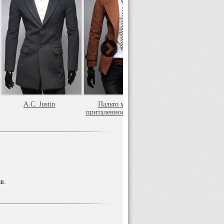
A.C. Justin
Пальто мужское
Le Gen
приталенное A.C. Justin
в.