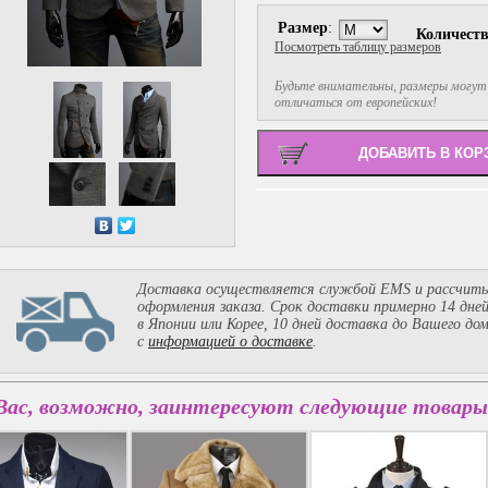
Размер
:
Количест
Посмотреть таблицу размеров
Будьте внимательны, размеры могут
отличаться от европейских!
Доставка осуществляется службой EMS и рассчиты
оформления заказа. Срок доставки примерно 14 дне
в Японии или Корее, 10 дней доставка до Вашего до
с
информацией о доставке
.
Вас, возможно, заинтересуют следующие товары