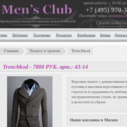
время работы: с 10-00 до
+7 (495) 970-
Посетите наши
магазины 
нцептуальный интернет-магазин мужской одежды
Служба поддерж
етки
Пиджаки
Толстовки
Пуловеры
Кардиганы
Брюки
Джинс
Главная
Пальто и тренчи
Trenchkod
Trenchkod -
7800
P
УБ.
арт.: 43-14
Короткое пальто с декоративным 
пуговиц и высоким воротником-ст
строгость и сдержанность любому
экстравагантному стилю, не прив
в целостность образа.
Наши магазины в Москве