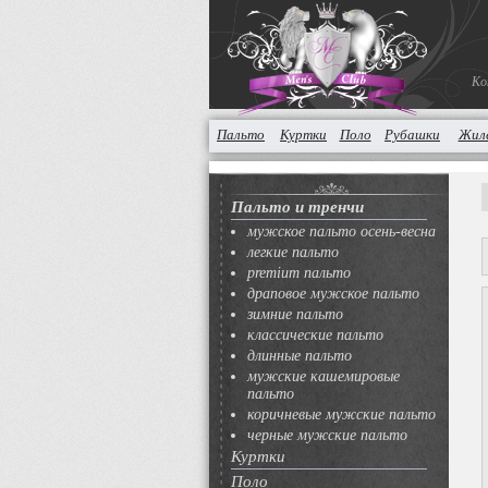
Ко
Пальто
Куртки
Поло
Рубашки
Жил
Пальто и тренчи
мужское пальто осень-весна
легкие пальто
premium пальто
драповое мужское пальто
зимние пальто
классические пальто
длинные пальто
мужские кашемировые
пальто
коричневые мужские пальто
черные мужские пальто
Куртки
Поло