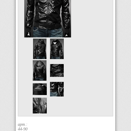
арт.:
44-90