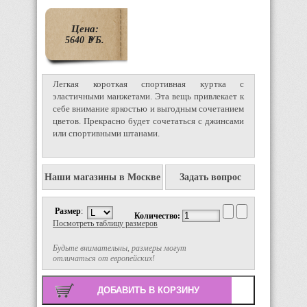
Цена:
5640
P
УБ.
Легкая короткая спортивная куртка с
эластичными манжетами. Эта вещь привлекает к
себе внимание яркостью и выгодным сочетанием
цветов. Прекрасно будет сочетаться с джинсами
или спортивными штанами.
Наши магазины в Москве
Задать вопрос
Размер
:
Количество:
Посмотреть таблицу размеров
Будьте внимательны, размеры могут
отличаться от европейских!
Поиск