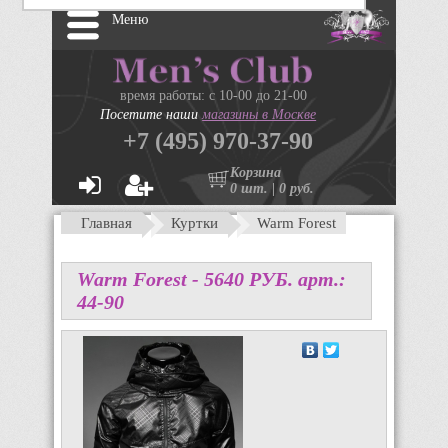
Меню
время работы: с 10-00 до 21-00
Посетите наши
магазины в Москве
+7 (495) 970-37-90
Корзина
0 шт. | 0 руб.
Главная
Куртки
Warm Forest
Warm Forest -
5640
P
УБ.
арт.:
44-90