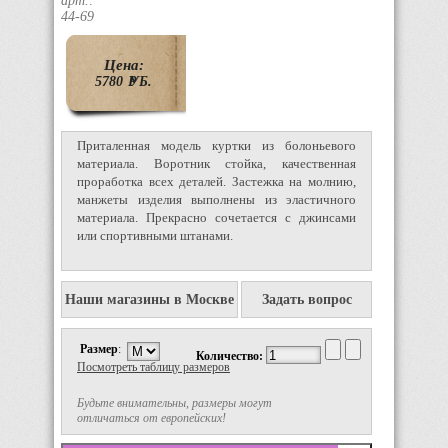
арт.:
44-69
Цена:
5780
P
УБ.
Приталенная модель куртки из болоньевого
материала. Воротник стойка, качественная
проработка всех деталей. Застежка на молнию,
манжеты изделия выполнены из эластичного
материала. Прекрасно сочетается с джинсами
или спортивными штанами.
Наши магазины в Москве
Задать вопрос
Размер
:
Количество:
Посмотреть таблицу размеров
Будьте внимательны, размеры могут
отличаться от европейских!