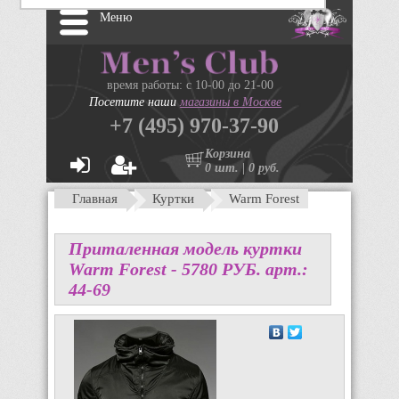
Меню
время работы: с 10-00 до 21-00
Посетите наши
магазины в Москве
+7 (495) 970-37-90
Корзина
0 шт. | 0 руб.
Главная
Куртки
Warm Forest
Приталенная модель куртки
Warm Forest -
5780
P
УБ.
арт.:
44-69