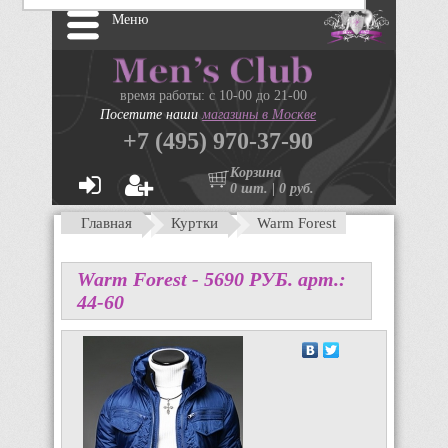
Меню
время работы: с 10-00 до 21-00
Посетите наши
магазины в Москве
+7 (495) 970-37-90
Корзина
0 шт. | 0 руб.
Главная
Куртки
Warm Forest
Warm Forest -
5690
P
УБ.
арт.:
44-60