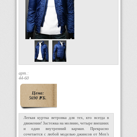
арт.:
44-60
Цена:
5690
P
УБ.
Легкая куртка ветровка для тех, кто всегда в
движении! Застежка на молнию, четыре внешних
и один внутренний карман. Прекрасно
сочетается с любой моделью джинсов от Men’s