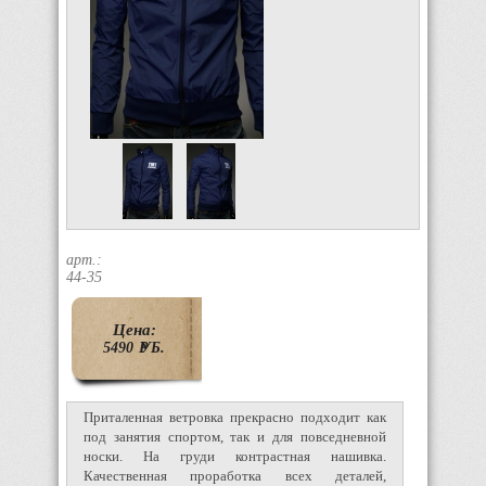
арт.:
44-35
Цена:
5490
P
УБ.
Приталенная ветровка прекрасно подходит как
под занятия спортом, так и для повседневной
носки. На груди контрастная нашивка.
Качественная проработка всех деталей,