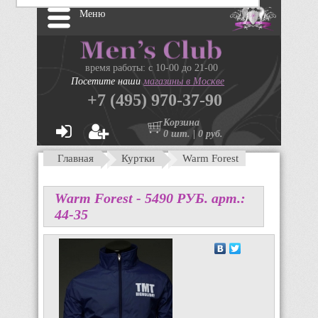
Меню
время работы: с 10-00 до 21-00
Посетите наши
магазины в Москве
+7 (495) 970-37-90
Корзина
0 шт. | 0 руб.
Главная
Куртки
Warm Forest
Warm Forest -
5490
P
УБ.
арт.:
44-35