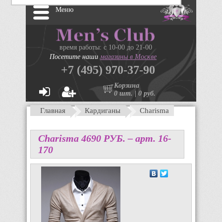
Меню
время работы: с 10-00 до 21-00
Посетите наши
магазины в Москве
+7 (495) 970-37-90
Корзина
0 шт. | 0 руб.
Главная
Кардиганы
Charisma
Charisma
4690
P
УБ.
– арт. 16-
170