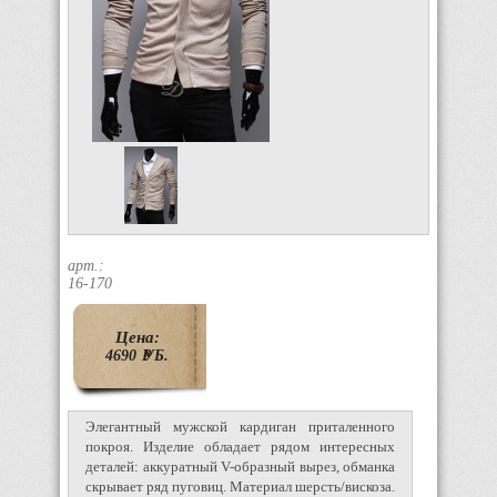
арт.:
16-170
Цена:
4690
P
УБ.
Элегантный мужской кардиган приталенного
покроя. Изделие обладает рядом интересных
деталей: аккуратный V-образный вырез, обманка
скрывает ряд пуговиц. Материал шерсть/вискоза.