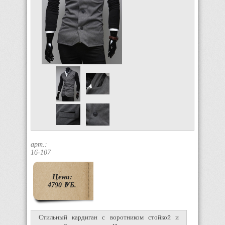
арт.:
16-107
Цена:
4790
P
УБ.
Стильный кардиган с воротником стойкой и