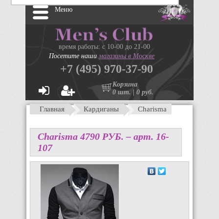
Меню
время работы: с 10-00 до 21-00
Посетите наши
магазины в Москве
+7 (495) 970-37-90
Корзина
0 шт. | 0 руб.
Главная
Кардиганы
Charisma
Charisma
4790
P
УБ.
– арт. 16-
107