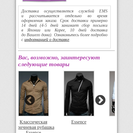
Доставка осуществляется службой EMS
и рассчитывается отдельно во время
оформления заказа. Срок доставки примерно
14 дней
(4-5
дней занимает сбор посылки
в Японии или Корее, 10 дней доставка
до Вашего дома). Ознакомьтесь более подробно
с
информацией о доставке
.
Вас, возможно, заинтересуют
следующие товары
я с
Классическая
Essence
T.S Justi
ым
коричневая рубашка
nce
Essence