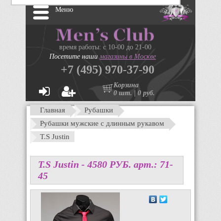
Меню
время работы: с 10-00 до 21-00
Посетите наши
магазины в Москве
+7 (495) 970-37-90
Корзина
0 шт. | 0 руб.
Главная
Рубашки
Рубашки мужские с длинным рукавом
T.S Justin
T.S Justin -
4580
P
УБ.
арт.: 71-
45