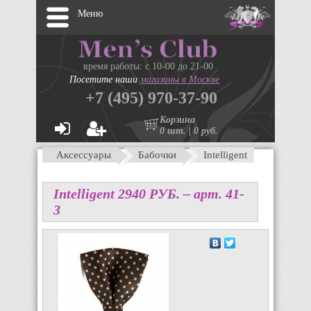
Меню
время работы: с 10-00 до 21-00
Посетите наши
магазины в Москве
+7 (495) 970-37-90
Корзина
0 шт. | 0 руб.
Аксессуары
Бабочки
Intelligent
Intelligent
2940
P
УБ.
– арт. 41-
3