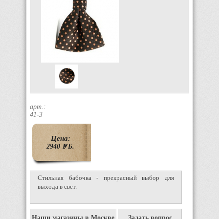
арт.:
41-3
Цена:
2940
P
УБ.
Стильная бабочка - прекрасный выбор для
выхода в свет.
Наши магазины в Москве
Задать вопрос